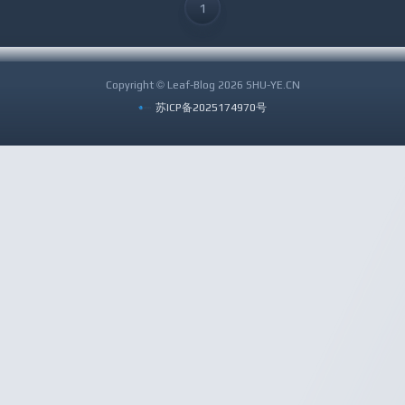
1
Copyright © Leaf-Blog 2026 SHU-YE.CN
苏ICP备2025174970号