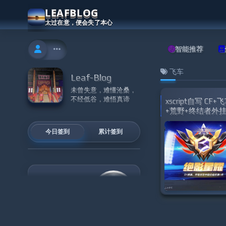
LEAFBLOG
太过在意，便会失了本心
智能推荐
飞车
Leaf-Blog
未曾失意，难懂沧桑，
不经低谷，难悟真谛
xscript自写 CF+
+荒野+终结者外挂.
开源
今日签到
累计签到
02:35
II
II
星期五 8月7日
上午