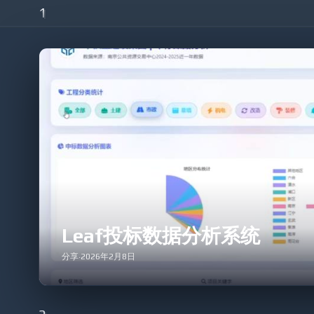
1
836665134
3168170015
87748556
332780965
48704478
76375005
1121375332
643187857
7247569
1615107007
860056696
271017684
LEAF媒体库文件上传工具 v1.
Wordpress
·
2026年2月3日
1543321114
240316521
1170817264