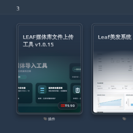
3
206527685
8385686
33232366
LEAF媒体库文件上传
Leaf美发系统
工具 v1.0.15
50105823
1502398328
1461573017
34556676
964865543
24789598
769956999
1343098847
379200447
¥9.90
插件
19237414
276884091
2532624744