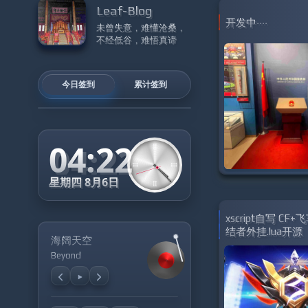
Leaf-Blog
开发中····
未曾失意，难懂沧桑，
不经低谷，难悟真谛
今日签到
累计签到
04:22
II
II
星期四 8月6日
上午
xscript自写 CF
结者外挂.lua开源
海阔天空
Beyond