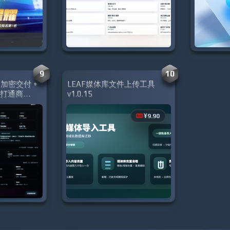
9
10
 加密交付 +
LEAF媒体库文件上传工具
套打通商业
v1.0.15
¥9.90