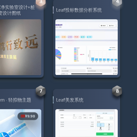
3
4
ad洁净实验室设计+桩
Leaf投标数据分析系统
度设计图纸
7
8
mem · 轻拟物主题
Leaf美发系统
¥9.90