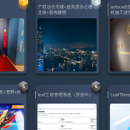
1
2
广联达住宅楼+超高层办公楼
autoc
主体+装饰建模
机施工进
5
6
+飞车+荒野+终
leaf工程管理系统（开发中）
LeafTh