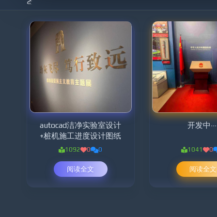
2
8286675
269229909
41760440
82836769
196515598
929445019
759419104
804014250
798597546
autocad洁净实验室设计
开发中···
+桩机施工进度设计图纸
1092
0
0
1041
0
429453939
369500395
516741926
阅读全文
阅读全文
1160651865
469269894
3946207