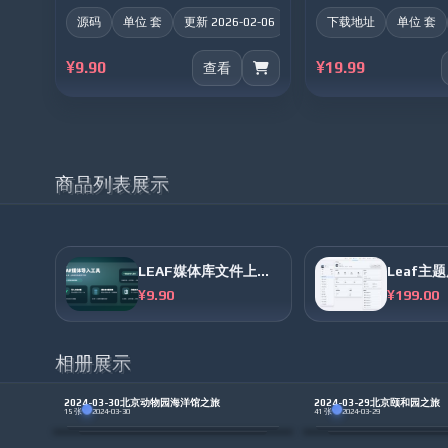
38935393
aolv
892711011
源码
单位 套
更新 2026-02-06
下载地址
单位 套
¥9.90
¥19.99
查看
2206539077
2277851465
2572663810
商品列表展示
675706965
219445
953577832
LEAF媒体库文件上传工具
¥9.90
¥199.00
209980983
201376345
178338046
相册展示
303880143
1759251347
15557988
2024-03-30北京动物园海洋馆之旅
2024-03-29北京颐和园之旅
·
·
15 张
2024-03-30
41 张
2024-03-29