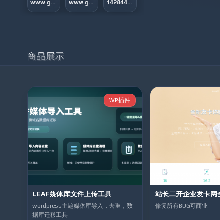
www.gwpe14gpw9e.com - 234 423 rub
www.gwpe1gpw9e.com - 234 423 rub
14284421
442786024
3490510357
1194379729
商品展示
3487095186
1338932
1515262169
WP插件
1208168225
759058706
1014835468
471953186
1359728095
125703201
LEAF媒体库文件上传工具
站长二开企业发卡网
wordpress主题媒体库导入，去重，数
修复所有BUG可商业
据库迁移工具