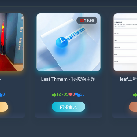
¥9.90
·
LeafThmem · 轻拟物主题
leaf
0
12799
8
63
阅读全文