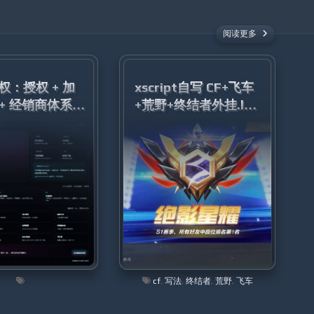
阅读更多
授权：授权 + 加
xscript自写 CF+飞车
 + 经销商体系，
+荒野+终结者外挂.lua
通商业化闭环
开源
cf
,
写法
,
终结者
,
荒野
,
飞车