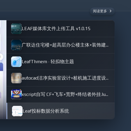
阅读更多
0
LEAF媒体库文件上传工具 v1.0.15
广联达住宅楼+超高层办公楼主体+装饰建模
LeafThmem · 轻拟物主题
autocad洁净实验室设计+桩机施工进度设计图纸
xscript自写 CF+飞车+荒野+终结者外挂.lua开源
Leaf投标数据分析系统