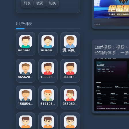
列表
歌词
切换
用户列表
Leaf授权：授权 +
nanniehayner931
susiemattox13
测, 试账号
经销商体系，一
化闭环
46562880
1009566557
944813409
15685443
617105706
233262446