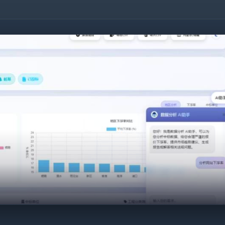
¥9.9
0.15